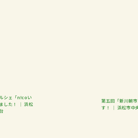
シェ「n!coい
第五回「新川朝市
ました！ ｜ 浜松
す！ ｜ 浜松市中
台